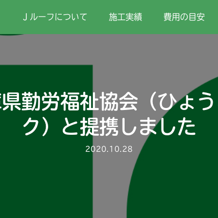
Ｊルーフについて
施工実績
費用の目安
庫県勤労福祉協会（ひょう
ク）と提携しました
2020.10.28